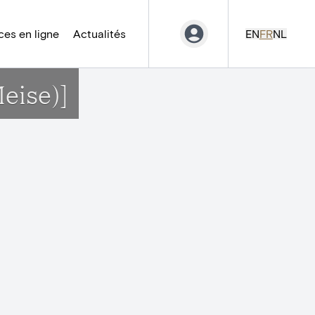
es en ligne
Actualités
EN
FR
NL
eise)]