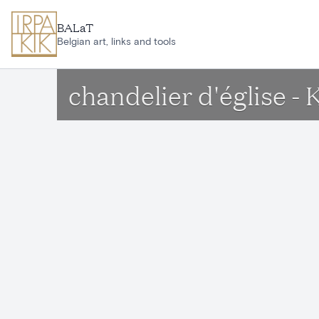
Aller au contenu principal
BALaT
Belgian art, links and tools
chandelier d'église 