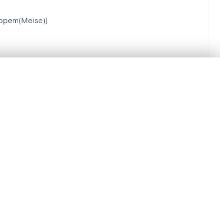
Oppem(Meise)]
lacement synchronisés.
ages de détail pour commencer.
Comparer dans la visionneuse avancée