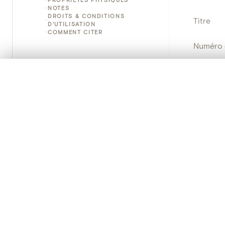
NOTES
DROITS & CONDITIONS
Titre
D'UTILISATION
COMMENT CITER
Numéro 
Instituti
0/50 photos
SÉLECTION À COMPARER
Alignez vos images pour les comparer côte à cô
Lieu
Vous pouvez rouvrir cette sélection à tout moment via « 
Nom d'o
Votre sélection à comparer es
Persisten
Tout effacer
PRODUCT