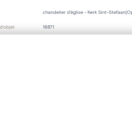
chandelier d'église - Kerk Sint-Stefaan[
d'objet
16871
on
Kerk Sint-Stefaan[Oppem(Meise)]
te, en superposition ou avec un rideau coulissant — avec zoom et dép
Meise[deelgemeente]
Ma sélection » dans le menu.
bjet
chandelier d'église
t vide. Ajoutez des photos depuis les résultats de recherche ou les p
t identifier
hdl:20.500.14037/object.16871
ION ET DATATION