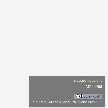
NUMÉRO DE CLICHÉ
M259969
CC BY 4.0
KIK-IRPA, Brussels (Belgium), cliché M259969