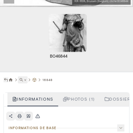
KIK-IRPA, Brussels (Belgium), cliché B046844
B046844
˅
16848
INFORMATIONS
PHOTOS (1)
DOSSIERS
INFORMATIONS DE BASE