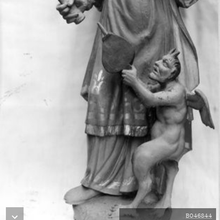
B046844