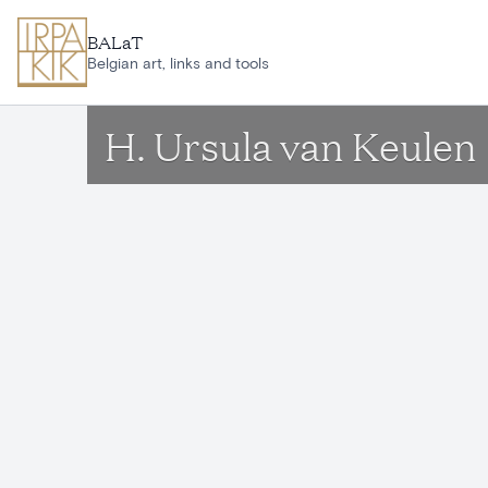
Aller au contenu principal
BALaT
Belgian art, links and tools
H. Ursula van Keulen