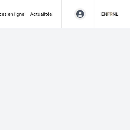
es en ligne
Actualités
EN
FR
NL