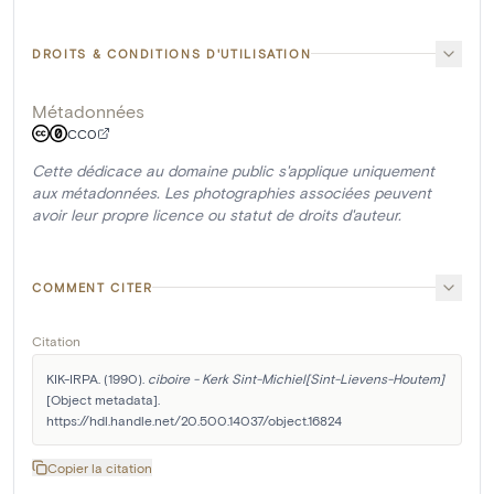
DROITS & CONDITIONS D'UTILISATION
Métadonnées
CC0
Cette dédicace au domaine public s'applique uniquement
aux métadonnées. Les photographies associées peuvent
avoir leur propre licence ou statut de droits d'auteur.
COMMENT CITER
Citation
KIK-IRPA. (1990). 
ciboire - Kerk Sint-Michiel[Sint-Lievens-Houtem]
[Object metadata]. 
https://hdl.handle.net/20.500.14037/object.16824
Copier la citation