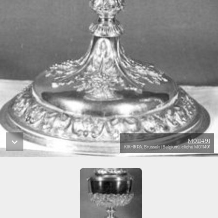
M011491
KIK-IRPA, Brussels (Belgium), cliché M011491