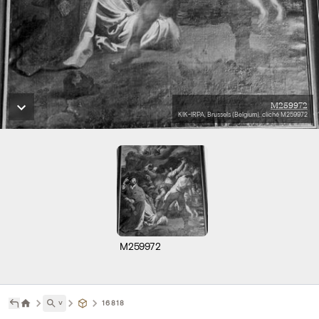
M259972
KIK-IRPA, Brussels (Belgium), cliché M259972
M259972
˅
16818