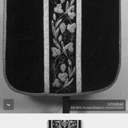
M205948
KIK-IRPA, Brussels (Belgium), cliché M205948