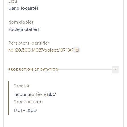
Lieu
Gand[localité]
Nom d'objet
socle[mobilier]
Persistent identifier
hdl:20.500.14037/object.16713
PRODUCTION ET DATATION
Creator
inconnu
(
orfèvre
)
Creation date
1701 - 1800