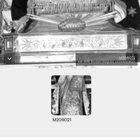
M206021
KIK-IRPA, Brussels (Belgium), cliché M206021
M206021