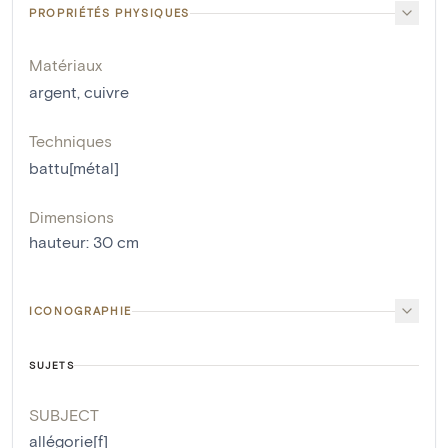
PROPRIÉTÉS PHYSIQUES
Matériaux
argent
,
cuivre
Techniques
battu[métal]
Dimensions
hauteur
:
30
cm
ICONOGRAPHIE
SUJETS
SUBJECT
allégorie[f]