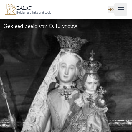
Aller au contenu principal
BALaT
FR
˅
Belgian art, links and tools
Gekleed beeld van O.-L.-Vrouw