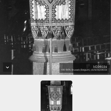
M206034
KIK-IRPA, Brussels (Belgium), cliché M206034