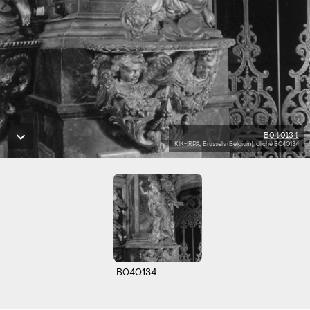
B040134
KIK-IRPA, Brussels (Belgium), cliché B040134
B040134