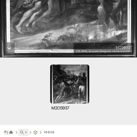
M205937
KIK-IRPA, Brussels (Belgium), cliché M205937
M205937
˅
16609