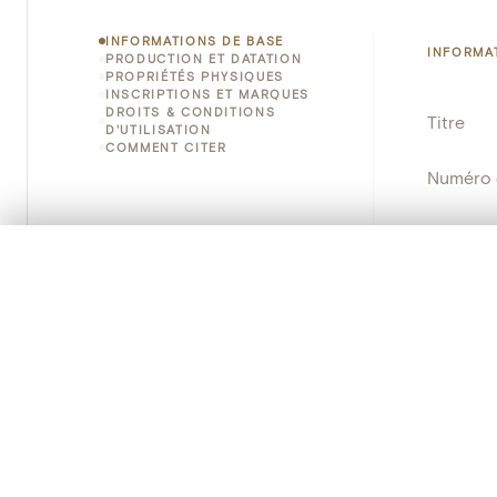
INFORMATIONS DE BASE
INFORMA
PRODUCTION ET DATATION
PROPRIÉTÉS PHYSIQUES
INSCRIPTIONS ET MARQUES
DROITS & CONDITIONS
Titre
D'UTILISATION
COMMENT CITER
Numéro 
Instituti
0/50 photos
SÉLECTION À COMPARER
Lieu
Alignez vos images pour les comparer côte à cô
Vous pouvez rouvrir cette sélection à tout moment via « 
Nom d'o
Votre sélection à comparer es
Persisten
Tout effacer