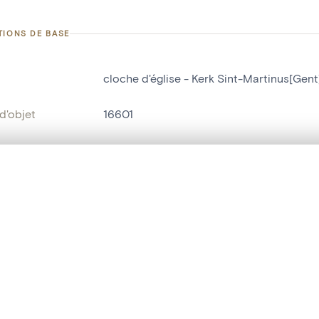
TIONS DE BASE
cloche d'église - Kerk Sint-Martinus[Gent
d'objet
16601
on
Kerk Sint-Martinus[Gent]
Gand[localité]
te, en superposition ou avec un rideau coulissant — avec zoom et dép
Ma sélection » dans le menu.
bjet
cloche d'église
t vide. Ajoutez des photos depuis les résultats de recherche ou les p
t identifier
hdl:20.500.14037/object.16601