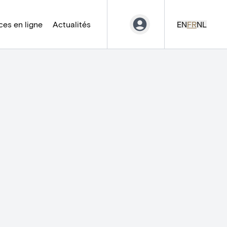
es en ligne
Actualités
EN
FR
NL