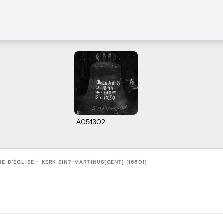
A051302
E D'ÉGLISE - KERK SINT-MARTINUS[GENT] (16601)