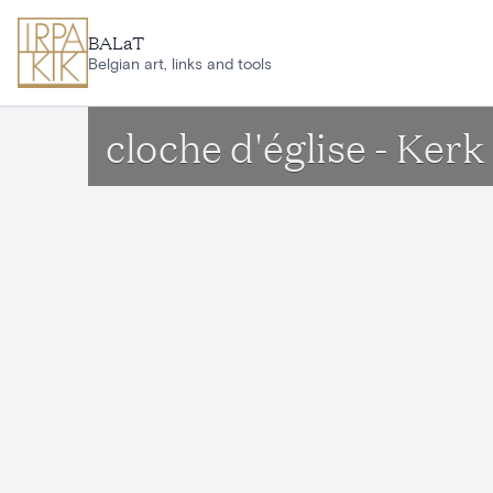
Aller au contenu principal
BALaT
Belgian art, links and tools
cloche d'église - Ker