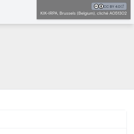
CC BY 4.0
KIK-IRPA, Brussels (Belgium), cliché A051302