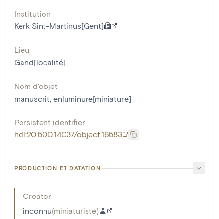
Institution
Kerk Sint-Martinus[Gent]
Lieu
Gand[localité]
Nom d'objet
manuscrit
,
enluminure[miniature]
Persistent identifier
hdl:20.500.14037/object.16583
PRODUCTION ET DATATION
Creator
inconnu
(
miniaturiste
)