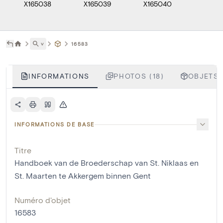
X165038
X165039
X165040
X1650
˅
16583
INFORMATIONS
PHOTOS (18)
OBJETS L
INFORMATIONS DE BASE
Titre
Handboek van de Broederschap van St. Niklaas en
St. Maarten te Akkergem binnen Gent
Numéro d'objet
16583