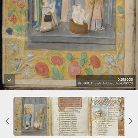
X165038
KIK-IRPA, Brussels (Belgium), cliché X165038