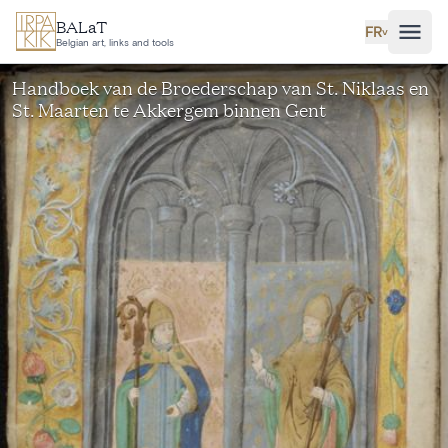
Aller au contenu principal
BALaT
FR
˅
Belgian art, links and tools
Handboek van de Broederschap van St. Niklaas en
St. Maarten te Akkergem binnen Gent