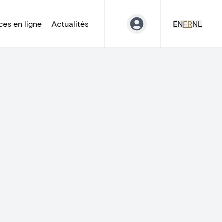
es en ligne
Actualités
EN
FR
NL