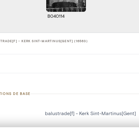
B040114
TRADE[F] - KERK SINT-MARTINUS[GENT] (16563)
TIONS DE BASE
balustrade[f] - Kerk Sint-Martinus[Gent]
d'objet
16563