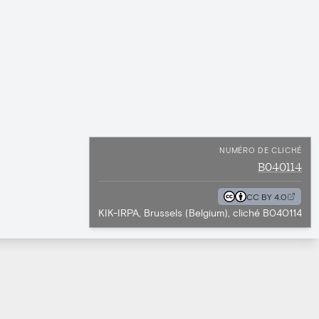
NUMÉRO DE CLICHÉ
B040114
CC BY 4.0
KIK-IRPA, Brussels (Belgium), cliché B040114