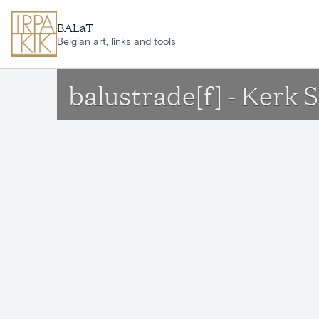
Aller au contenu principal
BALaT
Belgian art, links and tools
balustrade[f] - Kerk