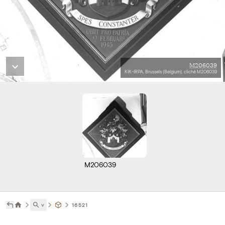
M206039
KIK-IRPA, Brussels (Belgium), cliché M206039
M206039
˅
16521