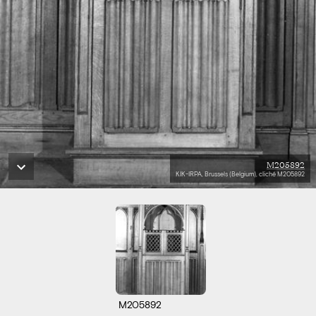
M205892
KIK-IRPA, Brussels (Belgium), cliché M205892
M205892