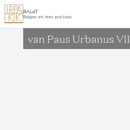
Aller au contenu principal
BALaT
Belgian art, links and tools
van Paus Urbanus VII