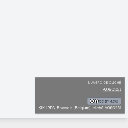
NUMÉRO DE CLICHÉ
A090251
CC BY 4.0
KIK-IRPA, Brussels (Belgium), cliché A090251