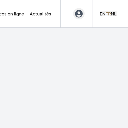
es en ligne
Actualités
EN
FR
NL