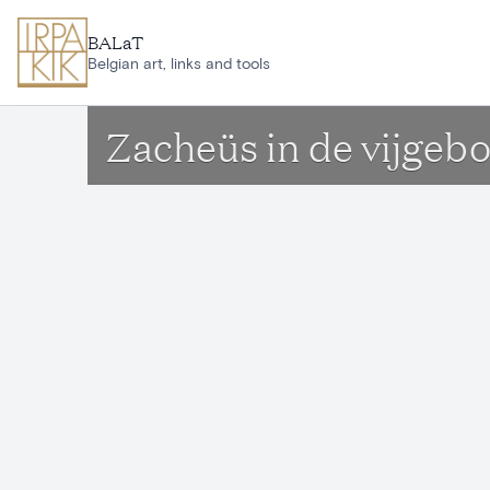
Aller au contenu principal
BALaT
Belgian art, links and tools
Zacheüs in de vijge