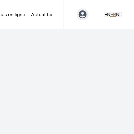
es en ligne
Actualités
EN
FR
NL