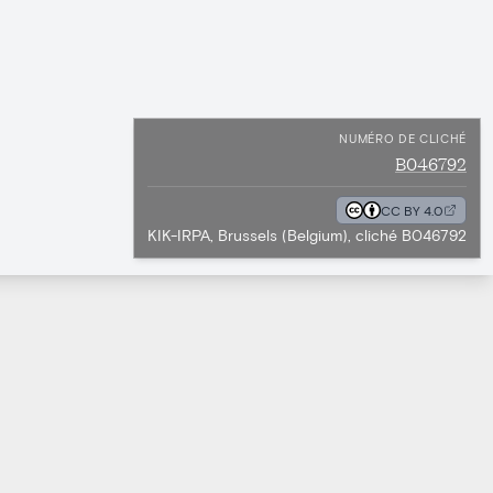
NUMÉRO DE CLICHÉ
B046792
CC BY 4.0
KIK-IRPA, Brussels (Belgium), cliché B046792