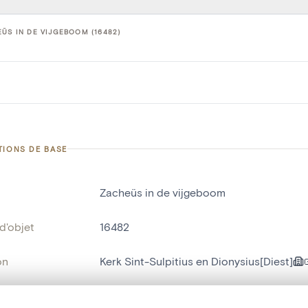
ÜS IN DE VIJGEBOOM (16482)
TIONS DE BASE
Zacheüs in de vijgeboom
d'objet
16482
on
Kerk Sint-Sulpitius en Dionysius[Diest]
Diest[deelgemeente]