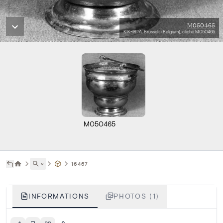
M050465
KIK-IRPA, Brussels (Belgium), cliché M050465
M050465
˅
16467
INFORMATIONS
PHOTOS (1)