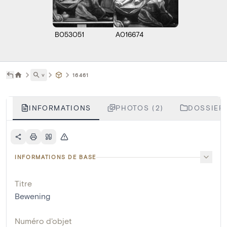
B053051
A016674
˅
16461
INFORMATIONS
PHOTOS (2)
DOSSIERS
INFORMATIONS DE BASE
Titre
Bewening
Numéro d'objet