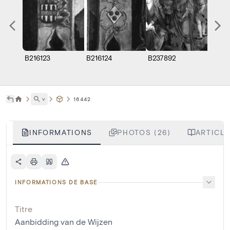
B216123
B216124
B237892
B2371
˅
16442
INFORMATIONS
PHOTOS (26)
ARTICLE
INFORMATIONS DE BASE
Titre
Aanbidding van de Wijzen