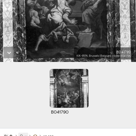
B041790
KIK-IRPA, Brussels (Belgium), cliché B041790
B041790