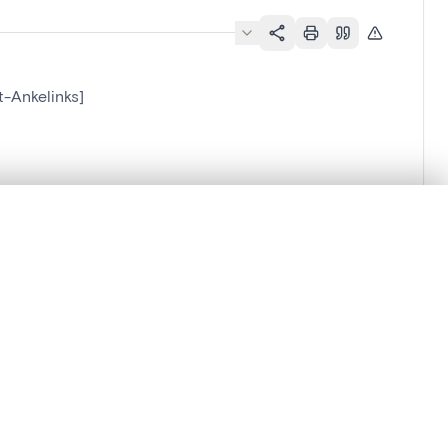
t-Ankelinks]
lacement synchronisés.
ages de détail pour commencer.
Comparer dans la visionneuse avancée