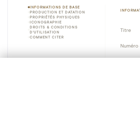
INFORMATIONS DE BASE
INFORMA
PRODUCTION ET DATATION
PROPRIÉTÉS PHYSIQUES
ICONOGRAPHIE
DROITS & CONDITIONS
Titre
D'UTILISATION
COMMENT CITER
Numéro 
Instituti
0/50 photos
SÉLECTION À COMPARER
Lieu
Alignez vos images pour les comparer côte à cô
Vous pouvez rouvrir cette sélection à tout moment via « 
Nom d'o
Votre sélection à comparer es
Persisten
Tout effacer