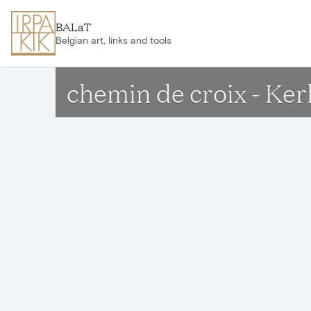
Aller au contenu principal
BALaT
Belgian art, links and tools
chemin de croix - Ker