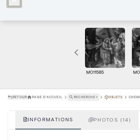
M011585
M0
RETOUR
PAGE D'ACCUEIL
RECHERCHE
˅
OBJETS
CHEMI
INFORMATIONS
PHOTOS (14)