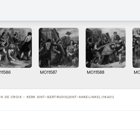
11586
M011587
M011588
M0
N DE CROIX - KERK SINT-GERTRUDIS[SINT-ANKELINKS] (16421)