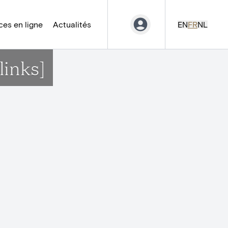
es en ligne
Actualités
EN
FR
NL
links]