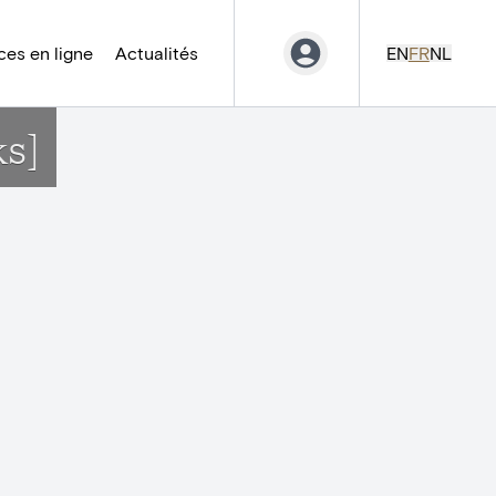
es en ligne
Actualités
EN
FR
NL
ks]