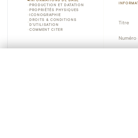
INFORMA
PRODUCTION ET DATATION
PROPRIÉTÉS PHYSIQUES
ICONOGRAPHIE
DROITS & CONDITIONS
Titre
D'UTILISATION
COMMENT CITER
Numéro 
Instituti
0/50 photos
SÉLECTION À COMPARER
Lieu
Alignez vos images pour les comparer côte à cô
Vous pouvez rouvrir cette sélection à tout moment via « 
Nom d'o
Votre sélection à comparer es
Persisten
Tout effacer
PRODUCT