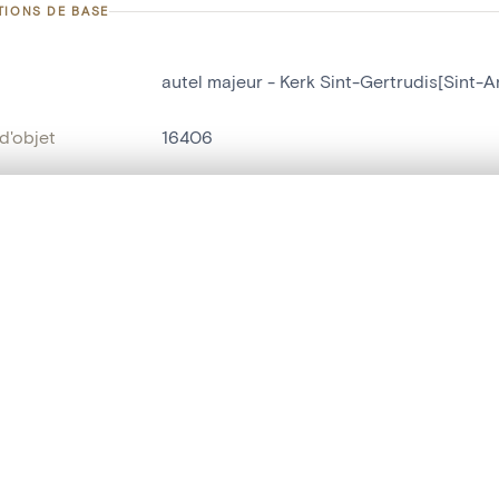
TIONS DE BASE
autel majeur - Kerk Sint-Gertrudis[Sint-A
d'objet
16406
on
Kerk Sint-Gertrudis[Sint-Ankelinks]
Sint-Antelinks
te, en superposition ou avec un rideau coulissant — avec zoom et dép
Ma sélection » dans le menu.
bjet
autel majeur
t vide. Ajoutez des photos depuis les résultats de recherche ou les p
t identifier
hdl:20.500.14037/object.16406
ION ET DATATION