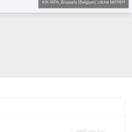
KIK-IRPA, Brussels (Belgium), cliché M011611