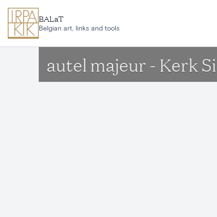
Aller au contenu principal
BALaT
Belgian art, links and tools
autel majeur - Kerk S