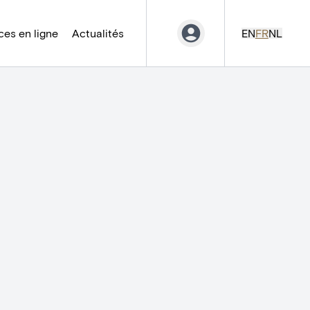
es en ligne
Actualités
EN
FR
NL