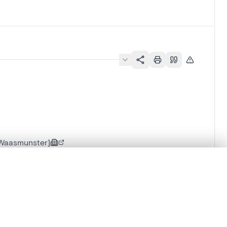
[Waasmunster]
lacement synchronisés.
ages de détail pour commencer.