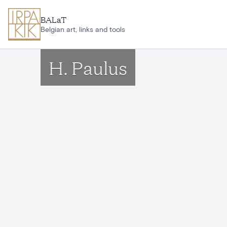
Aller au contenu principal
BALaT
Belgian art, links and tools
H. Paulus