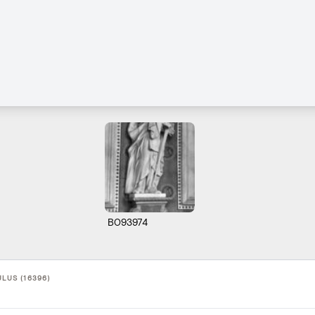
B093974
ULUS (16396)