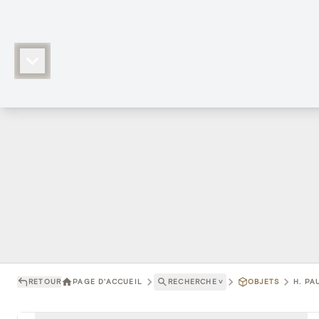
RETOUR
PAGE D'ACCUEIL
RECHERCHE
˅
OBJETS
H. PA