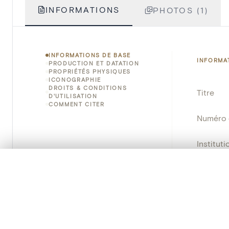
INFORMATIONS
PHOTOS (1)
INFORMATIONS DE BASE
INFORMA
PRODUCTION ET DATATION
PROPRIÉTÉS PHYSIQUES
ICONOGRAPHIE
DROITS & CONDITIONS
Titre
D'UTILISATION
COMMENT CITER
Numéro 
Instituti
0/50 photos
SÉLECTION À COMPARER
Lieu
Alignez vos images pour les comparer côte à cô
Nom d'o
Vous pouvez rouvrir cette sélection à tout moment via « 
Persisten
Votre sélection à comparer es