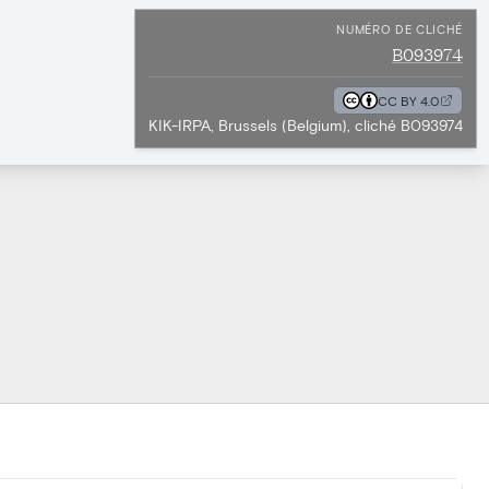
NUMÉRO DE CLICHÉ
B093974
CC BY 4.0
KIK-IRPA, Brussels (Belgium), cliché B093974