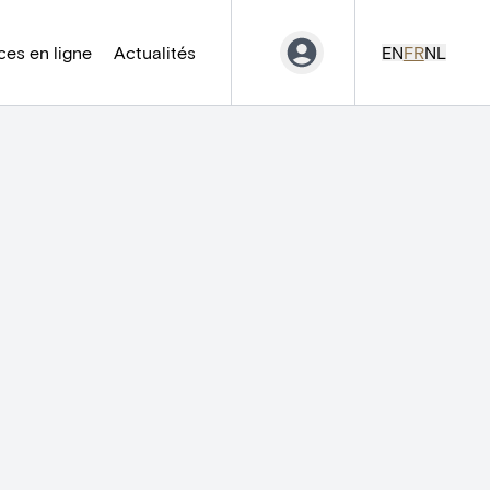
es en ligne
Actualités
EN
FR
NL