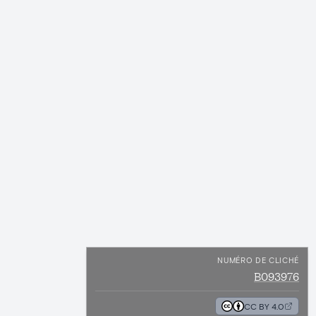
NUMÉRO DE CLICHÉ
B093976
CC BY 4.0