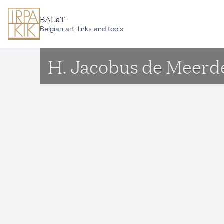
Aller au contenu principal
BALaT
Belgian art, links and tools
H. Jacobus de Meerd