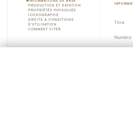
INFORMATIONS DE BASE
INFORMA
PRODUCTION ET DATATION
PROPRIÉTÉS PHYSIQUES
ICONOGRAPHIE
DROITS & CONDITIONS
Titre
D'UTILISATION
COMMENT CITER
Numéro 
Instituti
0/50 photos
SÉLECTION À COMPARER
Lieu
Alignez vos images pour les comparer côte à cô
Vous pouvez rouvrir cette sélection à tout moment via « 
Nom d'o
Votre sélection à comparer es
Persisten
Tout effacer
PRODUCT