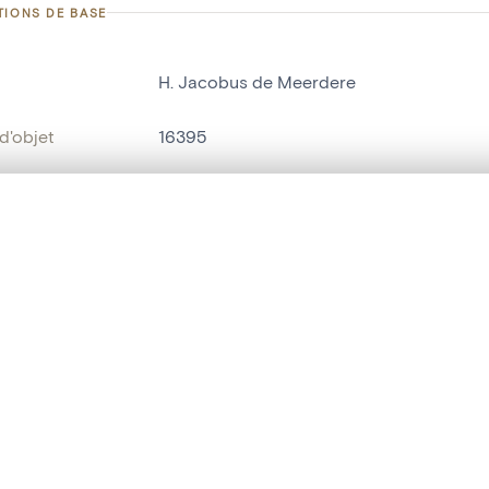
TIONS DE BASE
H. Jacobus de Meerdere
d'objet
16395
on
Kerk O.L.Vrouw en Sint-Petrus en Paulus
Waasmunster
te, en superposition ou avec un rideau coulissant — avec zoom et dép
Ma sélection » dans le menu.
bjet
statue religieuse
,
statue humaine
t vide. Ajoutez des photos depuis les résultats de recherche ou les p
t identifier
hdl:20.500.14037/object.16395
ION ET DATATION