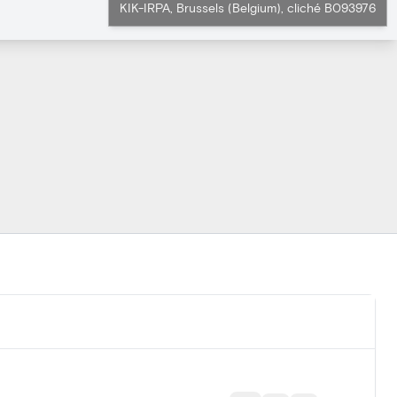
KIK-IRPA, Brussels (Belgium), cliché B093976