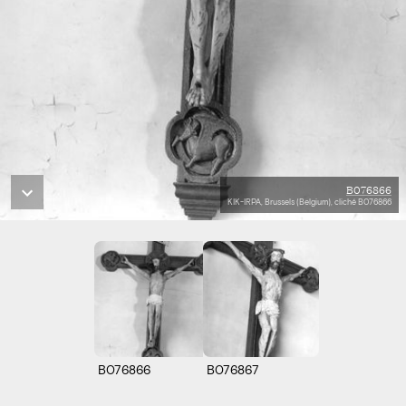
B076866
KIK-IRPA, Brussels (Belgium), cliché B076866
B076866
B076867