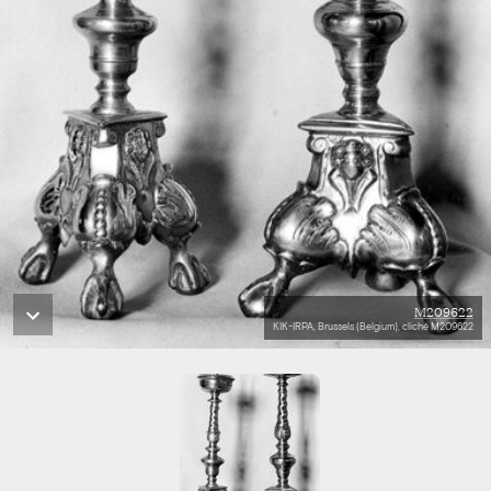
M209622
KIK-IRPA, Brussels (Belgium), cliché M209622