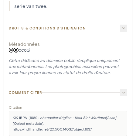
serie van twee.
DROITS & CONDITIONS D'UTILISATION
Métadonnées
CC0
Cette dédicace au domaine public s'applique uniquement
aux métadonnées. Les photographies associées peuvent
avoir leur propre licence ou statut de droits d'auteur.
COMMENT CITER
Citation
KIK-IRPA. (1989). 
chandelier d'église - Kerk Sint-Martinus[Asse]
[Object metadata]. 
https://hdl.handle.net/20.500.14037/object.1637