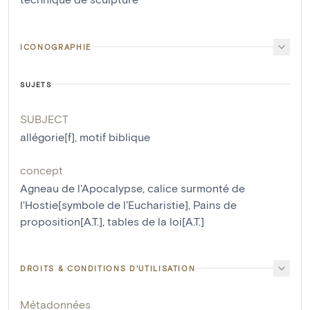
ICONOGRAPHIE
SUJETS
SUBJECT
allégorie[f]
,
motif biblique
concept
Agneau de l'Apocalypse
,
calice surmonté de
l'Hostie[symbole de l'Eucharistie]
,
Pains de
proposition[A.T.]
,
tables de la loi[A.T.]
DROITS & CONDITIONS D'UTILISATION
Métadonnées