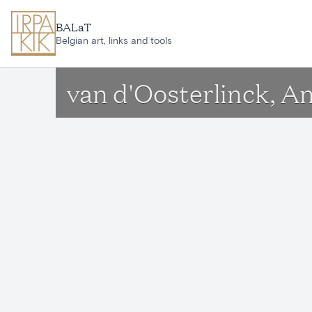
Aller au contenu principal
BALaT
Belgian art, links and tools
van d'Oosterlinck, A