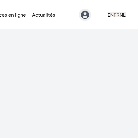
es en ligne
Actualités
EN
FR
NL