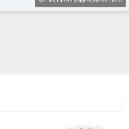
KIK-IRPA, Brussels (Belgium), cliché B093932