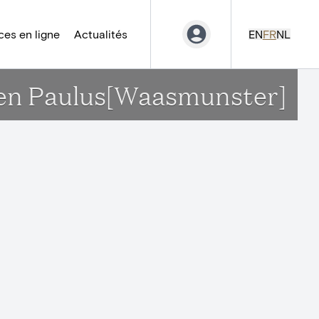
es en ligne
Actualités
EN
FR
NL
s en Paulus[Waasmunster]