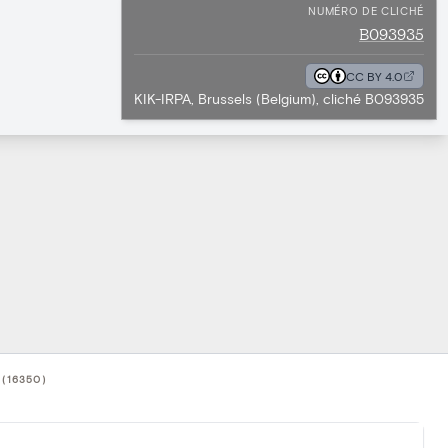
NUMÉRO DE CLICHÉ
B093935
CC BY 4.0
KIK-IRPA, Brussels (Belgium), cliché B093935
(16350)