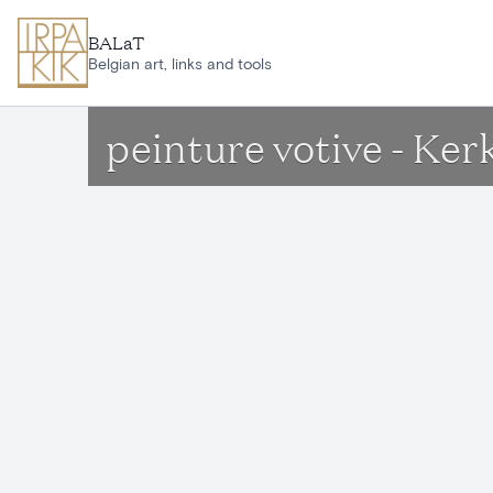
Aller au contenu principal
BALaT
Belgian art, links and tools
peinture votive - Ke