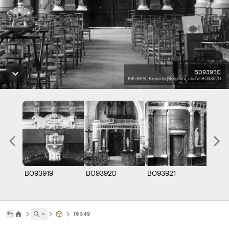
B093920
KIK-IRPA, Brussels (Belgium), cliché B093920
B093919
B093920
B093921
˅
16349