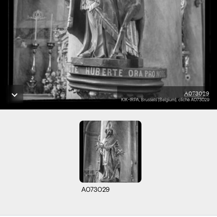
A073029
KIK-IRPA, Brussels (Belgium), cliché A073029
A073029