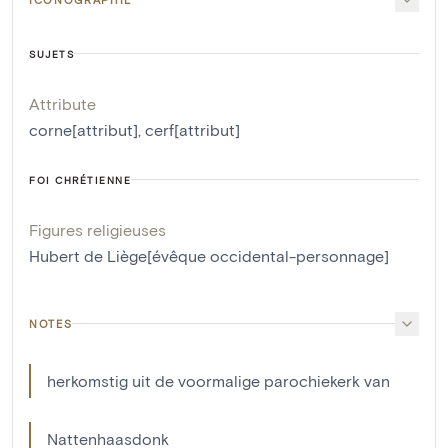
SUJETS
Attribute
corne[attribut]
,
cerf[attribut]
FOI CHRÉTIENNE
Figures religieuses
Hubert de Liège[évêque occidental-personnage]
NOTES
herkomstig uit de voormalige parochiekerk van
Nattenhaasdonk