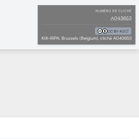
NUMÉRO DE CLICHÉ
A043653
CC BY 4.0
KIK-IRPA, Brussels (Belgium), cliché A043653