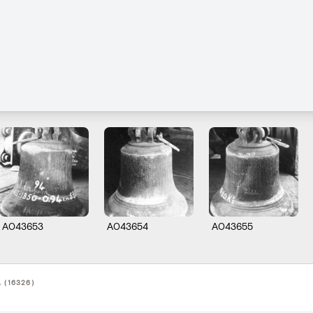
A043653
A043654
A043655
 (16326)