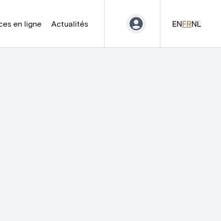
es en ligne
Actualités
EN
FR
NL