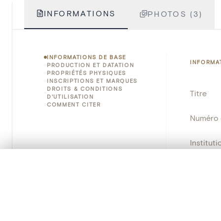
INFORMATIONS
PHOTOS (3)
INFORMATIONS DE BASE
INFORMA
PRODUCTION ET DATATION
PROPRIÉTÉS PHYSIQUES
INSCRIPTIONS ET MARQUES
DROITS & CONDITIONS
Titre
D'UTILISATION
COMMENT CITER
Numéro 
Instituti
0/50 photos
SÉLECTION À COMPARER
Lieu
Alignez vos images pour les comparer côte à cô
Nom d'o
Vous pouvez rouvrir cette sélection à tout moment via « 
Persisten
Votre sélection à comparer es