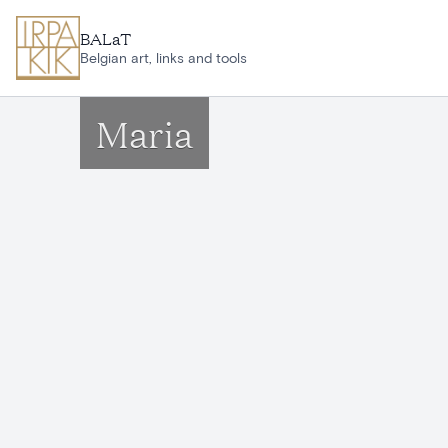
Aller au contenu principal
BALaT
Belgian art, links and tools
Maria