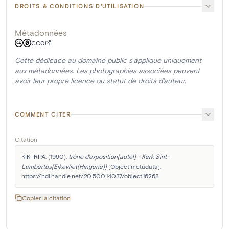
DROITS & CONDITIONS D'UTILISATION
Métadonnées
CC0
Cette dédicace au domaine public s'applique uniquement
aux métadonnées. Les photographies associées peuvent
avoir leur propre licence ou statut de droits d'auteur.
COMMENT CITER
Citation
KIK-IRPA. (1990). 
trône d'exposition[autel] - Kerk Sint-
Lambertus[Eikevliet(Hingene)]
 [Object metadata]. 
https://hdl.handle.net/20.500.14037/object.16268
Copier la citation