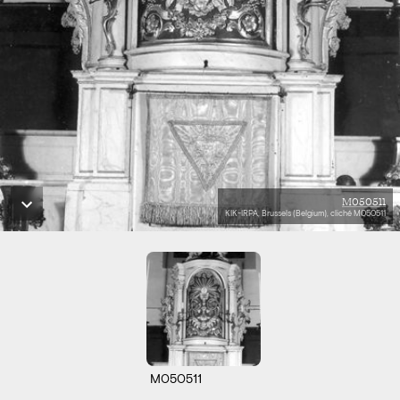
M050511
KIK-IRPA, Brussels (Belgium), cliché M050511
M050511