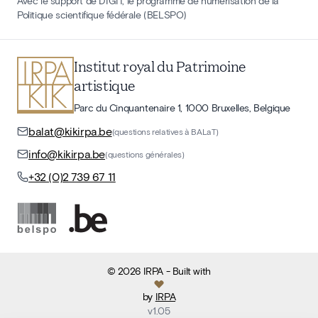
Avec le support de DIGIT, le programme de numérisation de la
Politique scientifique fédérale (BELSPO)
Institut royal du Patrimoine
artistique
Parc du Cinquantenaire 1, 1000 Bruxelles, Belgique
balat@kikirpa.be
(questions relatives à BALaT)
info@kikirpa.be
(questions générales)
+32 (0)2 739 67 11
©
2026
IRPA
- Built with
by
IRPA
v
1.05