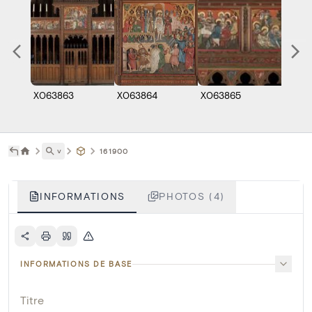
X063863
X063864
X063865
X063
˅
161900
INFORMATIONS
PHOTOS (4)
INFORMATIONS DE BASE
Titre