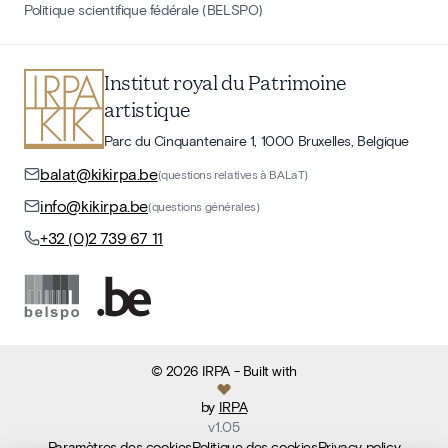
Politique scientifique fédérale (BELSPO)
Institut royal du Patrimoine
artistique
Parc du Cinquantenaire 1, 1000 Bruxelles, Belgique
balat@kikirpa.be
(questions relatives à BALaT)
info@kikirpa.be
(questions générales)
+32 (0)2 739 67 11
©
2026
IRPA
- Built with
by
IRPA
v
1.05
Paramètres des cookies
Politique des cookies
Privacy policy