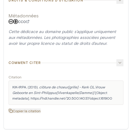
DROITS & CONDITIONS D'UTILISATION
Métadonnées
CC0
Cette dédicace au domaine public s'applique uniquement
aux métadonnées. Les photographies associées peuvent
avoir leur propre licence ou statut de droits d'auteur.
COMMENT CITER
Citation
KIK-IRPA. (2013). 
clôture de choeur[grille] - Kerk O.L.Vrouw 
Geboorte en Sint-Philippus[Vivenkapelle(Damme)]
 [Object 
metadata]. https://hdl.handle.net/20.500.14037/object.161900
Copier la citation