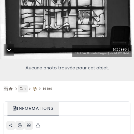
M259954
KIK-IRPA, Brussels (Belgium), cliché M259954
Aucune photo trouvée pour cet objet.
˅
16189
INFORMATIONS