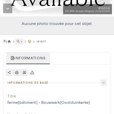
E013231
KIK-IRPA, Brussels (Belgium), cliché E013231
Aucune photo trouvée pour cet objet.
˅
161877
INFORMATIONS
INFORMATIONS DE BASE
Titre
ferme[bâtiment] - Bouwwerk[Oostduinkerke]