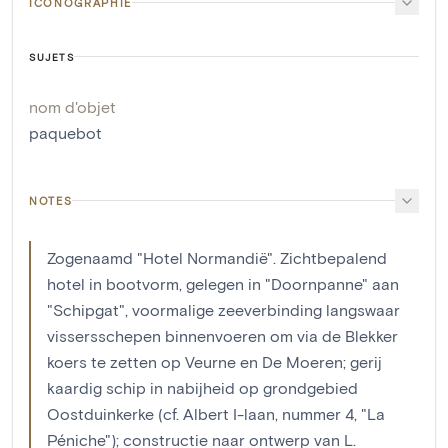
ICONOGRAPHIE
SUJETS
nom d'objet
paquebot
NOTES
Zogenaamd "Hotel Normandië". Zichtbepalend
hotel in bootvorm, gelegen in "Doornpanne" aan
"Schipgat", voormalige zeeverbinding langswaar
vissersschepen binnenvoeren om via de Blekker
koers te zetten op Veurne en De Moeren; gerij
kaardig schip in nabijheid op grondgebied
Oostduinkerke (cf. Albert I-laan, nummer 4, "La
Péniche"); constructie naar ontwerp van L.