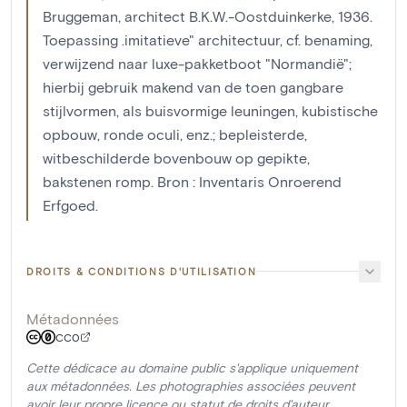
Bruggeman, architect B.K.W.-Oostduinkerke, 1936.
Toepassing .imitatieve" architectuur, cf. benaming,
verwijzend naar luxe-pakketboot "Normandië";
hierbij gebruik makend van de toen gangbare
stijlvormen, als buisvormige leuningen, kubistische
opbouw, ronde oculi, enz.; bepleisterde,
witbeschilderde bovenbouw op gepikte,
bakstenen romp. Bron : Inventaris Onroerend
Erfgoed.
DROITS & CONDITIONS D'UTILISATION
Métadonnées
CC0
Cette dédicace au domaine public s'applique uniquement
aux métadonnées. Les photographies associées peuvent
avoir leur propre licence ou statut de droits d'auteur.