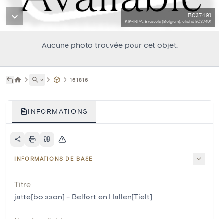
E037491
KIK-IRPA, Brussels (Belgium), cliché E037491
Aucune photo trouvée pour cet objet.
˅
161816
INFORMATIONS
INFORMATIONS DE BASE
Titre
jatte[boisson] - Belfort en Hallen[Tielt]