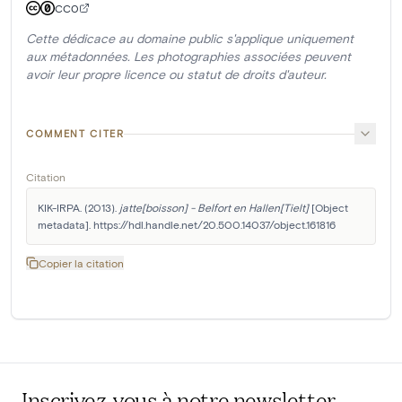
CC0
Cette dédicace au domaine public s'applique uniquement
aux métadonnées. Les photographies associées peuvent
avoir leur propre licence ou statut de droits d'auteur.
COMMENT CITER
Citation
KIK-IRPA. (2013). 
jatte[boisson] - Belfort en Hallen[Tielt]
 [Object 
metadata]. https://hdl.handle.net/20.500.14037/object.161816
Copier la citation
Inscrivez-vous à notre newsletter