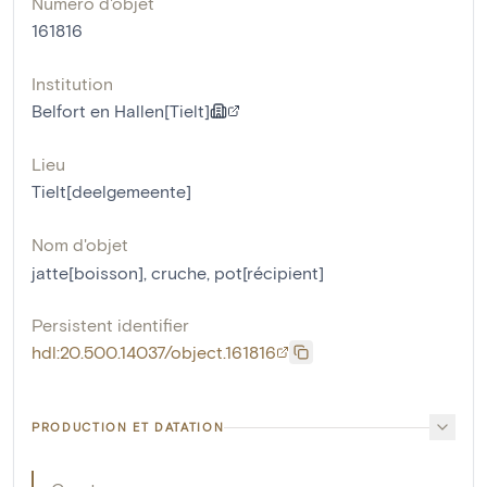
Numéro d'objet
161816
Institution
Belfort en Hallen[Tielt]
Lieu
Tielt[deelgemeente]
Nom d'objet
jatte[boisson]
,
cruche
,
pot[récipient]
Persistent identifier
hdl:20.500.14037/object.161816
PRODUCTION ET DATATION