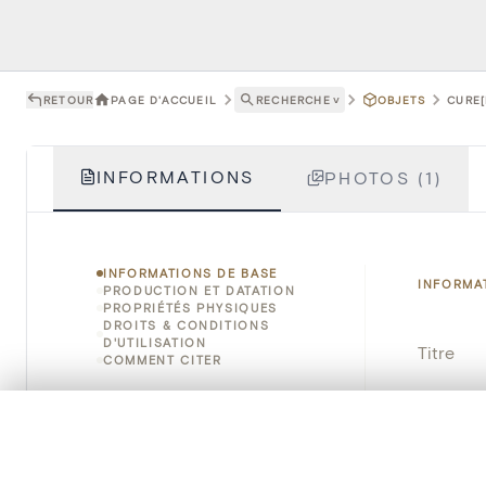
RETOUR
PAGE D'ACCUEIL
RECHERCHE
˅
OBJETS
CURE[
INFORMATIONS
PHOTOS (1)
INFORMATIONS DE BASE
INFORMA
PRODUCTION ET DATATION
PROPRIÉTÉS PHYSIQUES
DROITS & CONDITIONS
D'UTILISATION
Titre
COMMENT CITER
Numéro 
0/50 photos
SÉLECTION À COMPARER
Instituti
Alignez vos images pour les comparer côte à cô
Vous pouvez rouvrir cette sélection à tout moment via « 