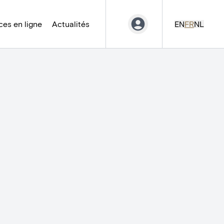
es en ligne
Actualités
EN
FR
NL