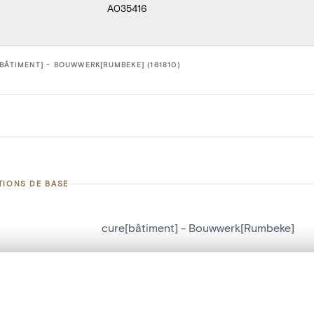
A035416
BÂTIMENT] - BOUWWERK[RUMBEKE] (161810)
TIONS DE BASE
cure[bâtiment] - Bouwwerk[Rumbeke]
d'objet
161810
on
Bouwwerk[Rumbeke]
te, en superposition ou avec un rideau coulissant — avec zoom et dép
Ma sélection » dans le menu.