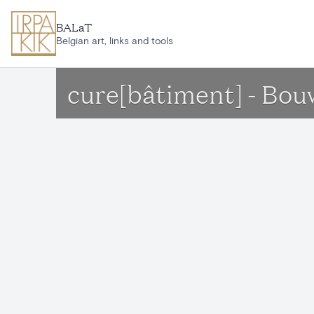
Aller au contenu principal
BALaT
Belgian art, links and tools
cure[bâtiment] - Bo