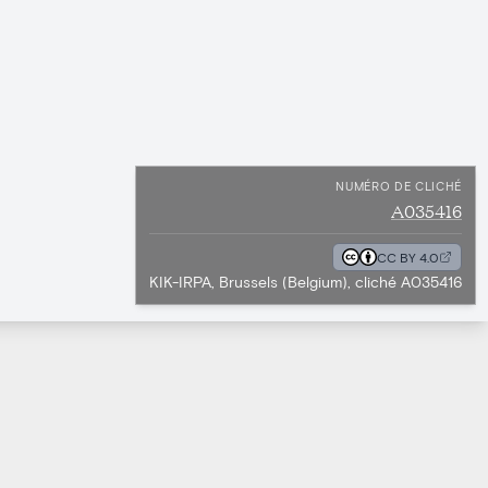
NUMÉRO DE CLICHÉ
A035416
CC BY 4.0
KIK-IRPA, Brussels (Belgium), cliché A035416