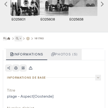
E025601
E025608
E025638
E025
˅
161760
INFORMATIONS
PHOTOS (5)
INFORMATIONS DE BASE
Titre
plage - Aspect[Oostende]
Numéro d'objet