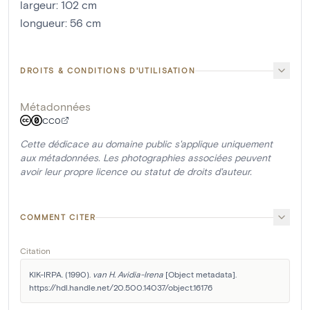
largeur
:
102
cm
longueur
:
56
cm
DROITS & CONDITIONS D'UTILISATION
Métadonnées
CC0
Cette dédicace au domaine public s'applique uniquement
aux métadonnées. Les photographies associées peuvent
avoir leur propre licence ou statut de droits d'auteur.
COMMENT CITER
Citation
KIK-IRPA. (1990). 
van H. Avidia-Irena
 [Object metadata]. 
https://hdl.handle.net/20.500.14037/object.16176