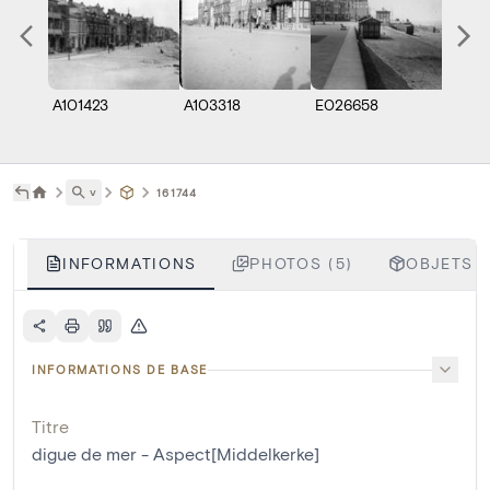
A101423
A103318
E026658
E026
˅
161744
INFORMATIONS
PHOTOS (5)
OBJETS L
INFORMATIONS DE BASE
Titre
digue de mer - Aspect[Middelkerke]