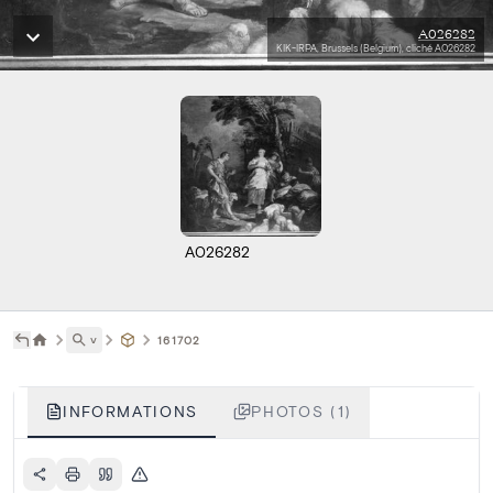
A026282
KIK-IRPA, Brussels (Belgium), cliché A026282
A026282
˅
161702
INFORMATIONS
PHOTOS (1)