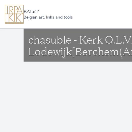
Aller au contenu principal
BALaT
Belgian art, links and tools
chasuble - Kerk O.L.
Lodewijk[Berchem(A