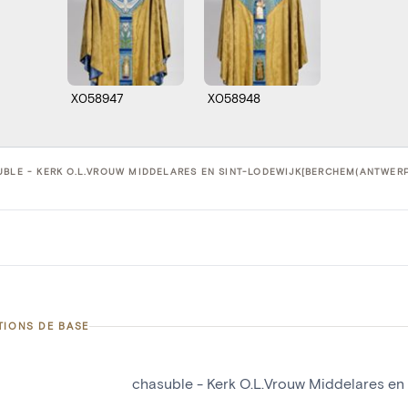
X058947
X058948
BLE - KERK O.L.VROUW MIDDELARES EN SINT-LODEWIJK[BERCHEM(ANTWERPE
TIONS DE BASE
chasuble - Kerk O.L.Vrouw Middelares e