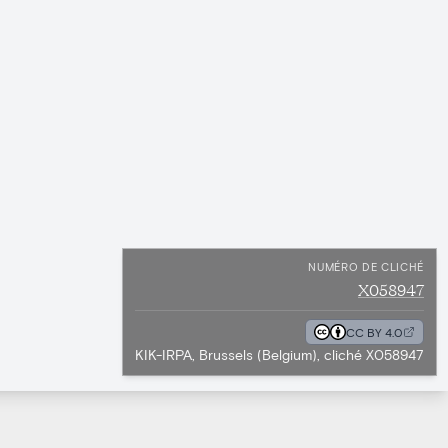
NUMÉRO DE CLICHÉ
X058947
CC BY 4.0
KIK-IRPA, Brussels (Belgium), cliché X058947