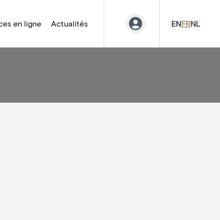
es en ligne
Actualités
EN
FR
NL