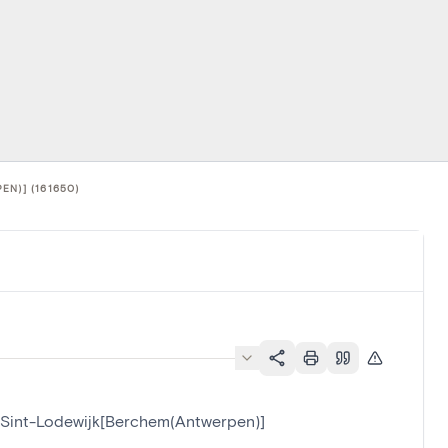
N)] (161650)
n Sint-Lodewijk[Berchem(Antwerpen)]