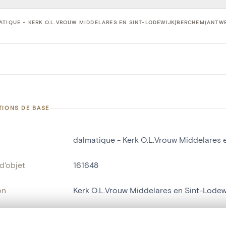
TIQUE - KERK O.L.VROUW MIDDELARES EN SINT-LODEWIJK[BERCHEM(ANTWER
TIONS DE BASE
dalmatique - Kerk O.L.Vrouw Middelares
d'objet
161648
on
Kerk O.L.Vrouw Middelares en Sint-Lode
Berchem[Antwerpen]