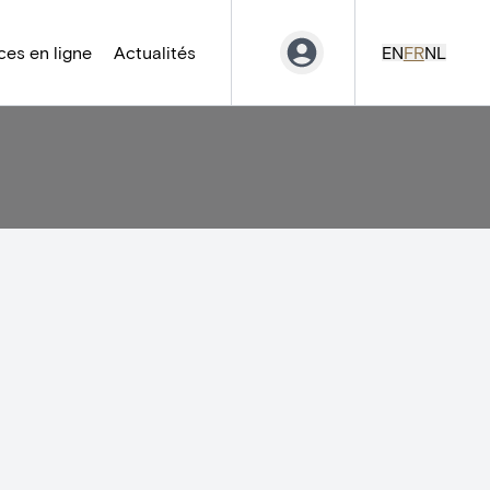
es en ligne
Actualités
EN
FR
NL
-