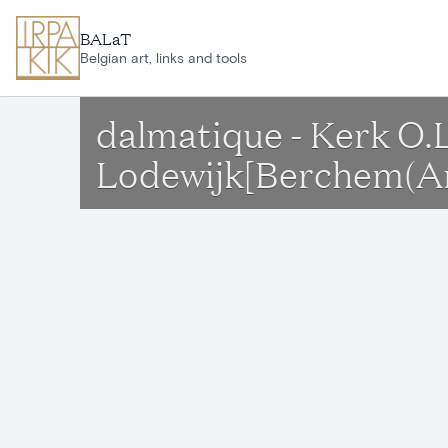
Aller au contenu principal
BALaT
Belgian art, links and tools
dalmatique - Kerk O.
Lodewijk[Berchem(A