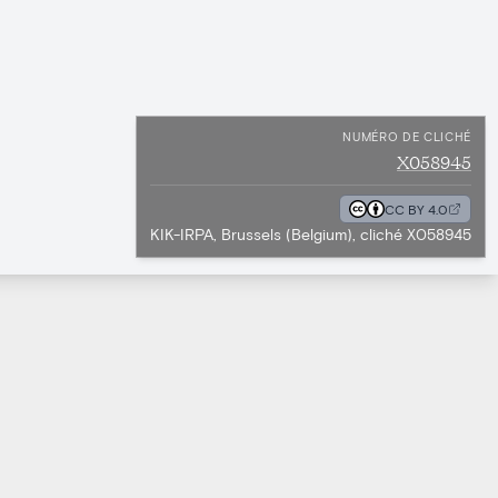
NUMÉRO DE CLICHÉ
X058945
CC BY 4.0
KIK-IRPA, Brussels (Belgium), cliché X058945