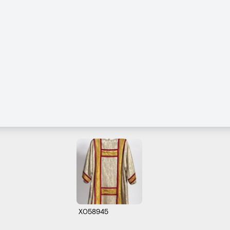
X058945