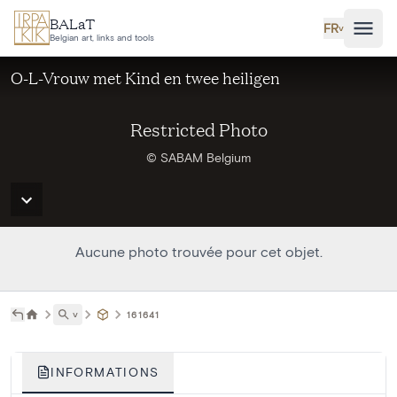
Aller au contenu principal
BALaT
FR
˅
Belgian art, links and tools
O-L-Vrouw met Kind en twee heiligen
Restricted Photo
© SABAM Belgium
Aucune photo trouvée pour cet objet.
˅
161641
INFORMATIONS