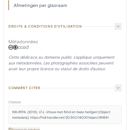
Afmetingen per glasraam
DROITS & CONDITIONS D'UTILISATION
Métadonnées
CC0
Cette dédicace au domaine public s'applique uniquement
aux métadonnées. Les photographies associées peuvent
avoir leur propre licence ou statut de droits d'auteur.
COMMENT CITER
Citation
KIK-IRPA. (2013). 
O-L-Vrouw met Kind en twee heiligen
 [Object 
metadata]. https://hdl.handle.net/20.500.14037/object.161641
Copier la citation