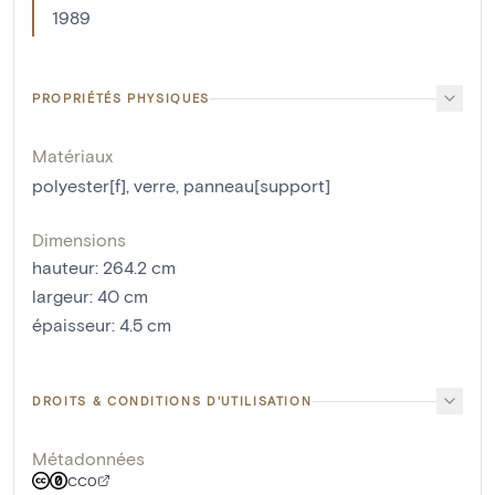
1989
PROPRIÉTÉS PHYSIQUES
Matériaux
polyester[f]
,
verre
,
panneau[support]
Dimensions
hauteur
:
264.2
cm
largeur
:
40
cm
épaisseur
:
4.5
cm
DROITS & CONDITIONS D'UTILISATION
Métadonnées
CC0