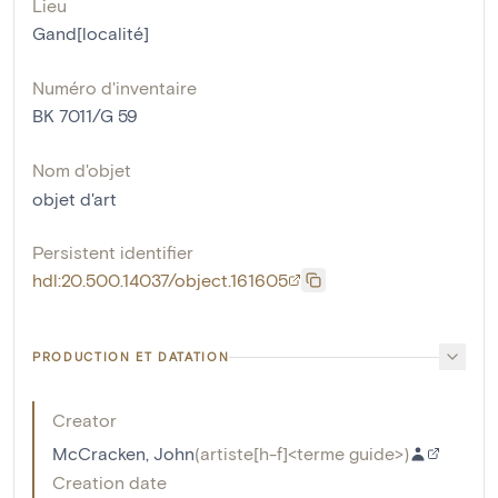
Lieu
Gand[localité]
Numéro d'inventaire
BK 7011/G 59
Nom d'objet
objet d'art
Persistent identifier
hdl:20.500.14037/object.161605
PRODUCTION ET DATATION
Creator
McCracken, John
(
artiste[h-f]<terme guide>
)
Creation date