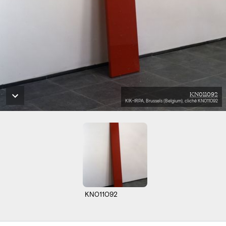
KN011092
KIK-IRPA, Brussels (Belgium), cliché KN011092
KN011092