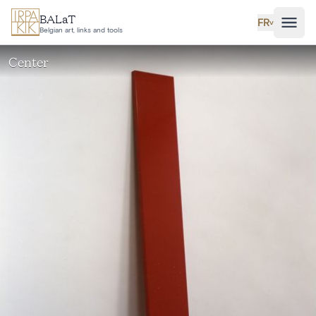
Aller au contenu principal
BALaT
FR
˅
Belgian art, links and tools
Center