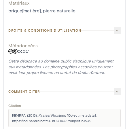
Matériaux
brique[matière]
,
pierre naturelle
DROITS & CONDITIONS D'UTILISATION
Métadonnées
CC0
Cette dédicace au domaine public s'applique uniquement
aux métadonnées. Les photographies associées peuvent
avoir leur propre licence ou statut de droits d'auteur.
COMMENT CITER
Citation
KIK-IRPA. (2013). 
Kasteel Pecsteen
 [Object metadata]. 
https://hdl.handle.net/20.500.14037/object.161602