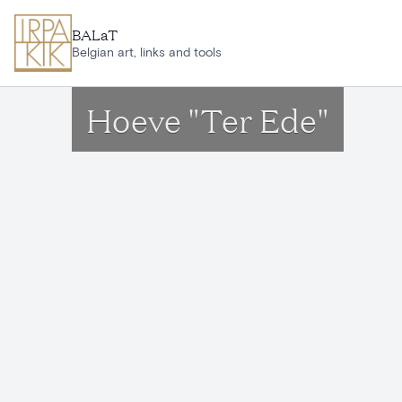
Aller au contenu principal
BALaT
Belgian art, links and tools
Hoeve "Ter Ede"