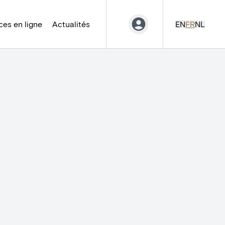
es en ligne
Actualités
EN
FR
NL