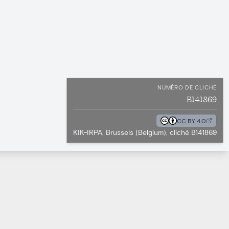
NUMÉRO DE CLICHÉ
B141869
CC BY 4.0
KIK-IRPA, Brussels (Belgium), cliché B141869