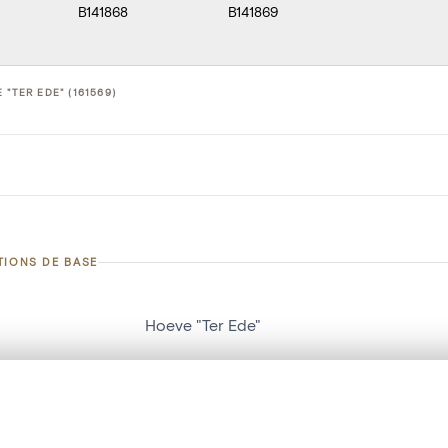
B141868
B141869
 "TER EDE" (161569)
TIONS DE BASE
Hoeve "Ter Ede"
d'objet
161569
on
Bouwwerk[Oostkamp]
te, en superposition ou avec un rideau coulissant — avec zoom et dép
Ma sélection » dans le menu.