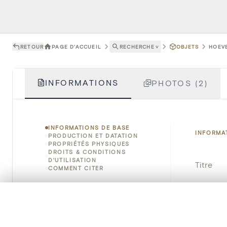
RETOUR
PAGE D'ACCUEIL
RECHERCHE
˅
OBJETS
HOEVE
INFORMATIONS
PHOTOS (2)
INFORMATIONS DE BASE
INFORMA
PRODUCTION ET DATATION
PROPRIÉTÉS PHYSIQUES
DROITS & CONDITIONS
D'UTILISATION
Titre
COMMENT CITER
Numéro 
0/50 photos
SÉLECTION À COMPARER
Instituti
Alignez vos images pour les comparer côte à cô
Vous pouvez rouvrir cette sélection à tout moment via « 